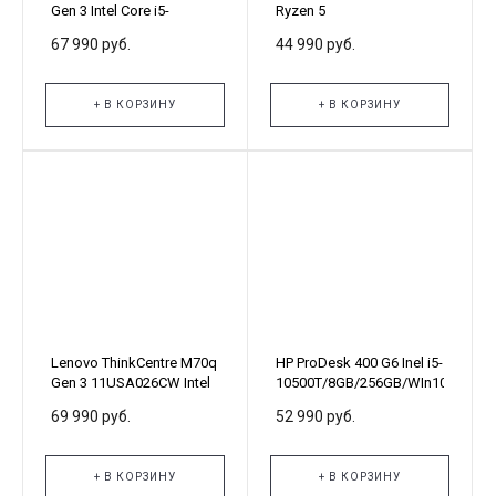
Gen 3 Intel Core i5-
Ryzen 5
12500T/16Gb/1Tb
3400G/8Gb/256Gb
67 990 руб.
44 990 руб.
HDD+256Gb SSD/DOS
SSD/DVD-RW/Win10 Pro
(293V6EA)
+ В КОРЗИНУ
+ В КОРЗИНУ
Lenovo ThinkCentre M70q
HP ProDesk 400 G6 Inel i5-
Gen 3 11USA026CW Intel
10500T/8GB/256GB/WIn10Pro
Core i5-12500T/16Gb/1Tb
(23G75EA)
69 990 руб.
52 990 руб.
HDD+512Gb SSD/DOS
+ В КОРЗИНУ
+ В КОРЗИНУ