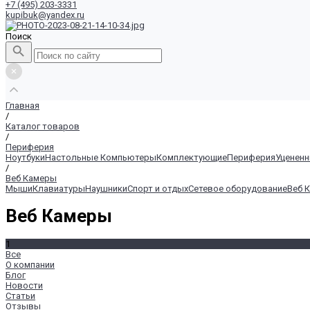
+7 (495) 203-3331
kupibuk@yandex.ru
Поиск
Главная
/
Каталог товаров
/
Периферия
Ноутбуки
Настольные Компьютеры
Комплектующие
Периферия
Уценен
/
Веб Камеры
Мыши
Клавиатуры
Наушники
Спорт и отдых
Сетевое оборудование
Веб 
Веб Камеры
1
Все
О компании
Блог
Новости
Статьи
Отзывы