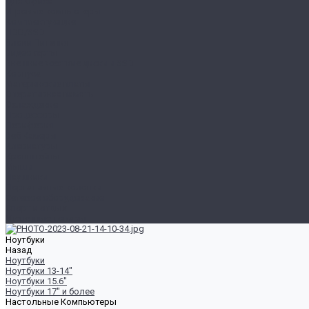
Для Офиса
Игровые компьютеры
Комплектующие
HDD/SSD
Блоки Питания
Видеокарты
Внешние жесткие диски и SSD
Корпуса
Материнские платы
Оперативная память
Охлаждение
Процессоры
Периферия
Веб Камеры
Клавиатуры
Кронштейны
Мыши
Наушники
Портативные колонки
Сетевое оборудование
Спорт и отдых
Уцененные товары
Ноутбуки
Назад
Ноутбуки
Ноутбуки 13-14"
Ноутбуки 15.6"
Ноутбуки 17" и более
Настольные Компьютеры