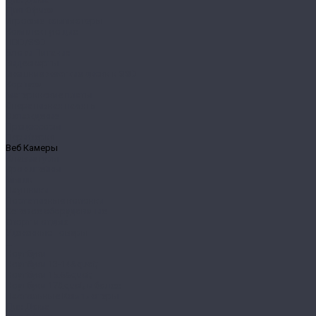
Для Офиса
Игровые компьютеры
Комплектующие
HDD/SSD
Блоки Питания
Видеокарты
Внешние жесткие диски и SSD
Корпуса
Материнские платы
Оперативная память
Охлаждение
Процессоры
Периферия
Веб Камеры
Клавиатуры
Кронштейны
Мыши
Наушники
Портативные колонки
Сетевое оборудование
Спорт и отдых
Уцененные товары
...
Ноутбуки
Ноутбуки 13-14&quot;
Ноутбуки 15.6&quot;
Ноутбуки 17&quot; и более
Настольные Компьютеры
Для Дома