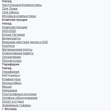
Назад
Настольные Компьютеры
Для Дома
Для Офиса
Игровые компьютеры
Комплектующие
Назад
Комплектующие
HDD/SSD
Блоки Питания
Видеокарты
Внешние жесткие диски и SSD
Корпуса
Материнские платы
Оперативная память
Охлаждение
Процессоры
Периферия
Назад
Периферия
Веб Камеры
Клавиатуры
Кронштейны
Мыши
Наушники
Портативные колонки
Сетевое оборудование
Спорт и отдых
Уцененные товары
г. Москва