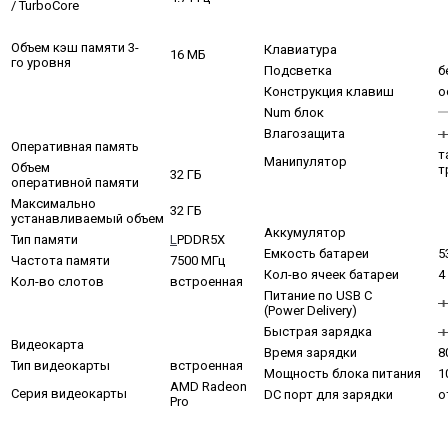
/ TurboCore
Объем кэш памяти 3-
Клавиатура
16 МБ
го уровня
Подсветка
б
Конструкция клавиш
о
Num блок
Влагозащита
Оперативная память
т
Манипулятор
Объем
т
32 ГБ
оперативной памяти
Максимально
32 ГБ
устанавливаемый объем
Аккумулятор
Тип памяти
L
PDDR5X
Емкость батареи
5
Частота памяти
7500 МГц
Кол-во ячеек батареи
4
Кол-во слотов
встроенная
Питание по USB C
(Power Delivery)
Быстрая зарядка
Видеокарта
Время зарядки
8
Тип видеокарты
встроенная
Мощность блока питания
1
AMD Radeon
Серия видеокарты
DC порт для зарядки
о
Pro