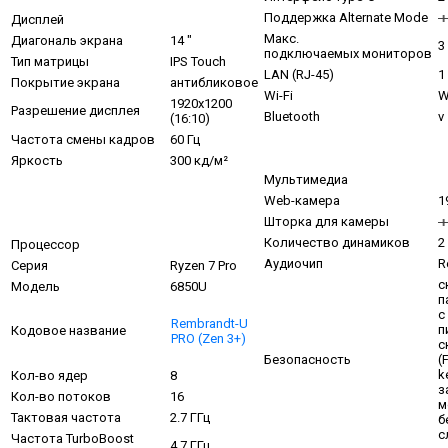
Поддержка Alternate Mode
Дисплей
Макс.
Диагональ экрана
14 "
3
подключаемых мониторов
Тип матрицы
IPS Touch
LAN (RJ-45)
1
Покрытие экрана
антибликовое
Wi-Fi
W
1920x1200
Разрешение дисплея
Bluetooth
v
(16:10)
Частота смены кадров
60 Гц
Яркость
300 кд/м²
Мультимедиа
Web-камера
1
Шторка для камеры
Количество динамиков
2
Процессор
Аудиочип
R
Серия
Ryzen 7 Pro
с
Модель
6850U
п
с
Rembrandt-U
п
Кодовое название
PRO (Zen 3+)
с
Безопасность
(
k
Кол-во ядер
8
з
Кол-во потоков
16
м
Тактовая частота
2.7 ГГц
б
с
Частота TurboBoost
4.7 ГГц