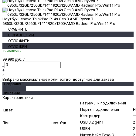
Ноутбук Lenovo ThinkPad P14s Gen 3 AMD Ryzen 7
6850U/32Gb/256Gb/14'' 1920x1200/AMD Radeon Pro/Win11 Pro
СРАВНИТЬ
В СРАВНЕНИИ
ОТЛОЖИТЬ
ОТЛОЖЕН
В наличии
99 990 руб.
/
-
+
×
Выбрано максимальное количество, доступное для заказа
В корзину
ДОБАВЛЕНО
Описание
Характеристики
Разъемы и подключения
Порты подключения
H
Цвет
Картридер
USB 3.2 gen1
2
Тип
ноутбук
USB4
2
Интерфейс Type-C
2