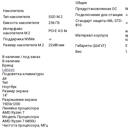
Общее
Предустановленная ОС
W
Накопитель
Подключение док-станции
Тип накопителя
SSD M.2
Стандарт защиты MIL-STD-
Емкость накопителя
256 ГБ
810
Интерфейс
PCI-E 4.0 4x
а
накопителя M.2
Материал корпуса
а
Поддержка NVMe
п
Размер накопителя M.2
22x80 мм
Габариты (ШхГхТ)
3
Вес
1
В наличии / под заказ
В наличии
Бренд
Lenovo
Подсветка клавиатуры
да
Тип
Ноутбук
Размер экрана
14"
Разрешение экрана
1920x1200
Линейка процессора
AMD Ryzen 7
Модель Процессора
AMD Ryzen 7 6850U
Частота процессора, МГц