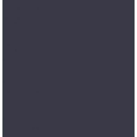
Для Офиса
Игровые компьютеры
Комплектующие
HDD/SSD
Блоки Питания
Видеокарты
Внешние жесткие диски и SSD
Корпуса
Материнские платы
Оперативная память
Охлаждение
Процессоры
Периферия
Веб Камеры
Клавиатуры
Кронштейны
Мыши
Наушники
Портативные колонки
Сетевое оборудование
Спорт и отдых
Уцененные товары
...
Ноутбуки
Ноутбуки 13-14&quot;
Ноутбуки 15.6&quot;
Ноутбуки 17&quot; и более
Настольные Компьютеры
Для Дома