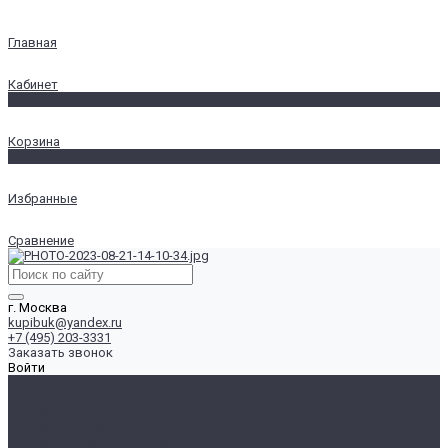
Главная
Кабинет
0
Корзина
0
Избранные
Сравнение
г. Москва
kupibuk@yandex.ru
+7 (495) 203-3331
Заказать звонок
Войти
...
Ноутбуки
Ноутбуки 13-14&quot;
Ноутбуки 15.6&quot;
Ноутбуки 17&quot; и более