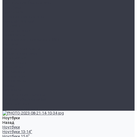
Настольные Компьютеры
Для Дома
Для Офиса
Игровые компьютеры
Комплектующие
HDD/SSD
Блоки Питания
Видеокарты
Внешние жесткие диски и SSD
Корпуса
Материнские платы
Оперативная память
Охлаждение
Процессоры
Периферия
Веб Камеры
Клавиатуры
Кронштейны
Мыши
Наушники
Портативные колонки
Сетевое оборудование
Спорт и отдых
Уцененные товары
Ноутбуки
Назад
Ноутбуки
Ноутбуки 13-14"
Ноутбуки 15.6"