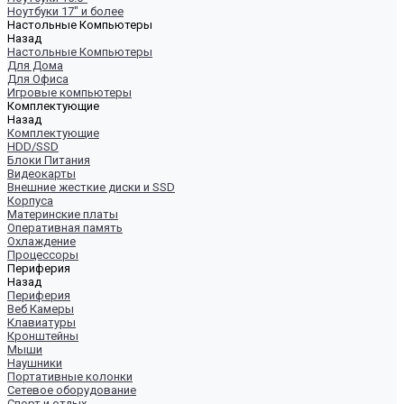
Ноутбуки 17" и более
Настольные Компьютеры
Назад
Настольные Компьютеры
Для Дома
Для Офиса
Игровые компьютеры
Комплектующие
Назад
Комплектующие
HDD/SSD
Блоки Питания
Видеокарты
Внешние жесткие диски и SSD
Корпуса
Материнские платы
Оперативная память
Охлаждение
Процессоры
Периферия
Назад
Периферия
Веб Камеры
Клавиатуры
Кронштейны
Мыши
Наушники
Портативные колонки
Сетевое оборудование
Спорт и отдых