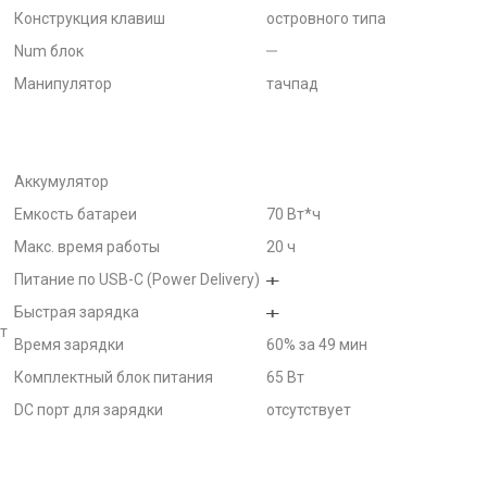
Конструкция клавиш
островного типа
Num блок
Манипулятор
тачпад
Аккумулятор
Емкость батареи
70 Вт*ч
Макс. время работы
20 ч
Питание по USB-C (Power Delivery)
Быстрая зарядка
т
Время зарядки
60% за 49 мин
Комплектный блок питания
65 Вт
DC порт для зарядки
отсутствует