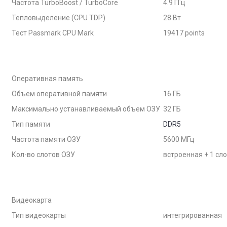
Частота TurboBoost / TurboCore
4.9 ГГц
Тепловыделение (CPU TDP)
28 Вт
Тест Passmark CPU Mark
19417 points
Оперативная память
Объем оперативной памяти
16 ГБ
Максимально устанавливаемый объем ОЗУ
32 ГБ
Тип памяти
DDR5
Частота памяти ОЗУ
5600 МГц
Кол-во слотов ОЗУ
встроенная + 1 сло
Видеокарта
Тип видеокарты
интегрированная