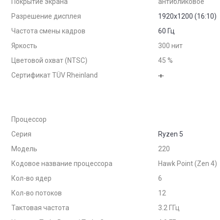
Покрытие экрана
антибликовое
Разрешение дисплея
1920x1200 (16:10)
Частота смены кадров
60 Гц
Яркость
300 нит
Цветовой охват (NTSC)
45 %
Сертификат TÜV Rheinland
Процессор
Серия
Ryzen 5
Модель
220
Кодовое название процессора
Hawk Point (Zen 4)
Кол-во ядер
6
Кол-во потоков
12
Тактовая частота
3.2 ГГц