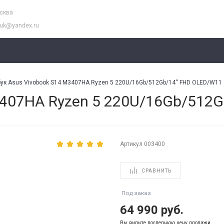
осква
buk@yandex.ru
ук Asus Vivobook S14 M3407HA Ryzen 5 220U/16Gb/512Gb/14'' FHD OLED/W11
3407HA Ryzen 5 220U/16Gb/512G
Артикул
003400
СРАВНИТЬ
Под заказ
64 990 руб.
Вы видите последнюю цену продажи