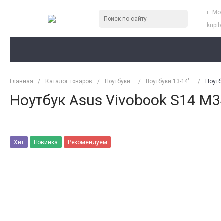
г. М
kupi
Главная
/
Каталог товаров
/
Ноутбуки
/
Ноутбуки 13-14"
/
Ноутб
Ноутбук Asus Vivobook S14 M
Хит
Новинка
Рекомендуем