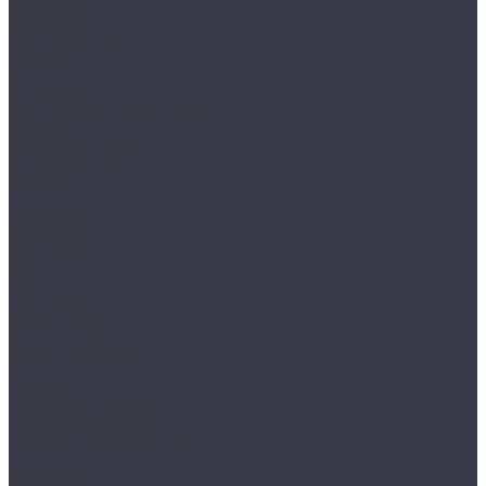
Для Офиса
Игровые компьютеры
Комплектующие
HDD/SSD
Блоки Питания
Видеокарты
Внешние жесткие диски и SSD
Корпуса
Материнские платы
Оперативная память
Охлаждение
Процессоры
Периферия
Веб Камеры
Клавиатуры
Кронштейны
Мыши
Наушники
Портативные колонки
Сетевое оборудование
Спорт и отдых
Уцененные товары
...
Ноутбуки
Ноутбуки 13-14&quot;
Ноутбуки 15.6&quot;
Ноутбуки 17&quot; и более
Настольные Компьютеры
Для Дома