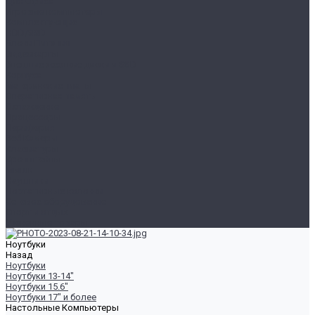
Для Офиса
Игровые компьютеры
Комплектующие
HDD/SSD
Блоки Питания
Видеокарты
Внешние жесткие диски и SSD
Корпуса
Материнские платы
Оперативная память
Охлаждение
Процессоры
Периферия
Веб Камеры
Клавиатуры
Кронштейны
Мыши
Наушники
Портативные колонки
Сетевое оборудование
Спорт и отдых
Уцененные товары
Ноутбуки
Назад
Ноутбуки
Ноутбуки 13-14"
Ноутбуки 15.6"
Ноутбуки 17" и более
Настольные Компьютеры