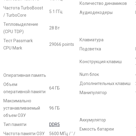
Количество динамиков
Частота TurboBoost
5.1 ГГц
Аудиодекодеры
/ TurboCore
Тепловыделение
28 Вт
(CPU TDP)
Клавиатура
Тест Passmark
29066 points
CPU Mark
Подсветка
Конструкция клавиш
Num блок
Оперативная память
Дополнительных клавиш
Объем
64 ГБ
оперативной памяти
Манипулятор
Максимально
устанавливаемый
96 ГБ
объем ОЗУ
Аккумулятор
Тип памяти
DDR5
Емкость батареи
Частота памяти ОЗУ
5600 МГц / ' /