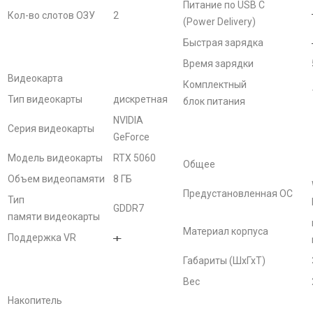
Питание по USB C
Кол-во слотов ОЗУ
2
(Power Delivery)
Быстрая зарядка
Время зарядки
Видеокарта
Комплектный
Тип видеокарты
дискретная
блок питания
NVIDIA
Серия видеокарты
GeForce
Модель видеокарты
RTX 5060
Общее
Объем видеопамяти
8 ГБ
Предустановленная ОС
Тип
GDDR7
памяти видеокарты
Материал корпуса
Поддержка VR
Габариты (ШхГхТ)
Вес
Накопитель