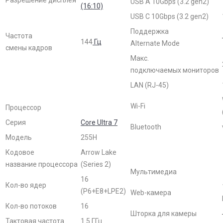
USB A 10Gbps (3.2 gen2)
(16:10)
USB C 10Gbps (3.2 gen2)
Поддержка
Частота
144
Гц
Alternate Mode
смены кадров
Макс.
подключаемых мониторов
LAN (RJ-45)
Wi-Fi
Процессор
Серия
Core Ultra 7
Bluetooth
Модель
255H
Кодовое
Arrow Lake
название процессора
(Series 2)
Мультимедиа
16
Кол-во ядер
(P6+E8+LPE2)
Web-камера
Кол-во потоков
16
Шторка для камеры
Тактовая частота
1.5 ГГц