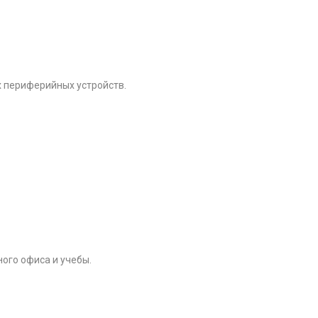
х периферийных устройств.
ого офиса и учебы.