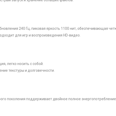
ыстрый запуск и хранение больших файлов.
бновления 240 Гц, пиковая яркость 1100 нит, обеспечивающая чет
одходит для игр и воспроизведения HD-видео.
ция, легко носить с собой.
ение текстуры и долговечности.
орого поколения поддерживает двойное полное энергопотребление