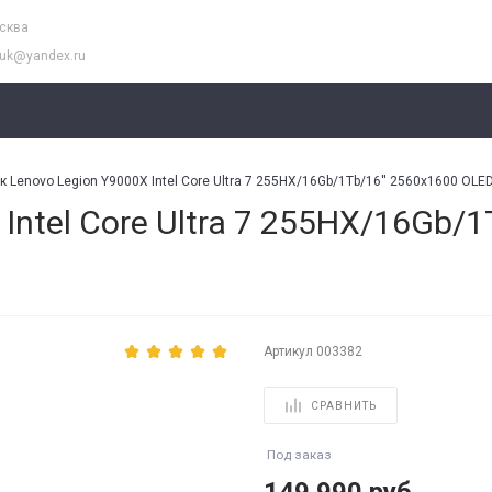
осква
buk@yandex.ru
к Lenovo Legion Y9000X Intel Core Ultra 7 255HX/16Gb/1Tb/16'' 2560x1600 O
Intel Core Ultra 7 255HX/16Gb/
Артикул
003382
СРАВНИТЬ
Под заказ