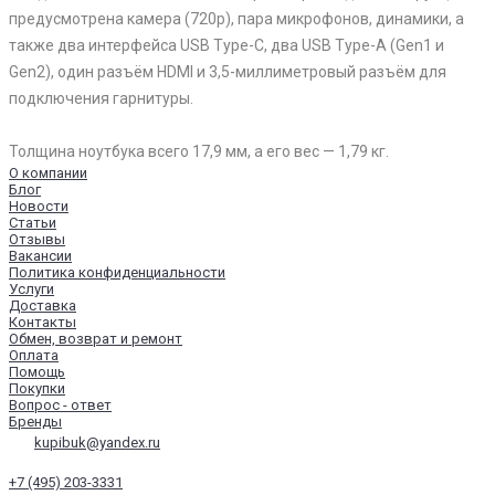
предусмотрена камера (720p), пара микрофонов, динамики, а
также два интерфейса USB Type-C, два USB Type-A (Gen1 и
Gen2), один разъём HDMI и 3,5-миллиметровый разъём для
подключения гарнитуры.
Толщина ноутбука всего 17,9 мм, а его вес — 1,79 кг.
О компании
Блог
Новости
Статьи
Отзывы
Вакансии
Политика конфиденциальности
Услуги
Доставка
Контакты
Обмен, возврат и ремонт
Оплата
Помощь
Покупки
Вопрос - ответ
Бренды
kupibuk@yandex.ru
+7 (495) 203-3331