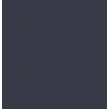
Для Офиса
Игровые компьютеры
Комплектующие
HDD/SSD
Блоки Питания
Видеокарты
Внешние жесткие диски и SSD
Корпуса
Материнские платы
Оперативная память
Охлаждение
Процессоры
Периферия
Веб Камеры
Клавиатуры
Кронштейны
Мыши
Наушники
Портативные колонки
Сетевое оборудование
Спорт и отдых
Уцененные товары
...
Ноутбуки
Ноутбуки 13-14&quot;
Ноутбуки 15.6&quot;
Ноутбуки 17&quot; и более
Настольные Компьютеры
Для Дома