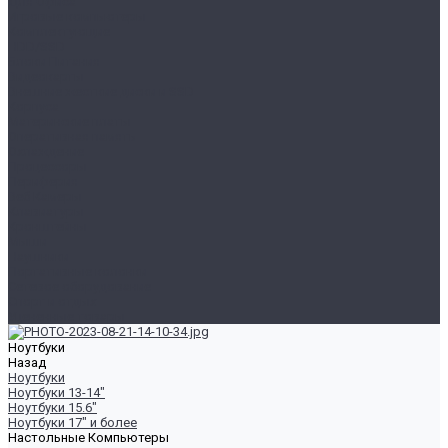
Для Офиса
Игровые компьютеры
Комплектующие
HDD/SSD
Блоки Питания
Видеокарты
Внешние жесткие диски и SSD
Корпуса
Материнские платы
Оперативная память
Охлаждение
Процессоры
Периферия
Веб Камеры
Клавиатуры
Кронштейны
Мыши
Наушники
Портативные колонки
Сетевое оборудование
Спорт и отдых
Уцененные товары
Ноутбуки
Назад
Ноутбуки
Ноутбуки 13-14"
Ноутбуки 15.6"
Ноутбуки 17" и более
Настольные Компьютеры