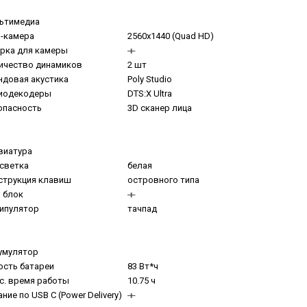
ьтимедиа
-камера
2560x1440 (Quad HD)
рка для камеры
ичество динамиков
2 шт
ндовая акустика
Poly Studio
иодекодеры
DTS:X Ultra
опасность
3D сканер лица
виатура
светка
белая
струкция клавиш
островного типа
 блок
ипулятор
тачпад
умулятор
ость батареи
83 Вт*ч
с. время работы
10.75 ч
ние по USB C (Power Delivery)