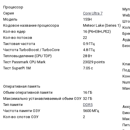
Процессор
Мул
Серия
Core Ultra 7
Web
Модель
155H
Што
Кодовое название процессора
Meteor Lake (Series 1)
Кол
Кол-во ядер
16 (P6+E8+LPE2)
Бре
Кол-во потоков
22
Ауд
Тактовая частота
0.9 ГГц
Без
Частота TurboBoost / TurboCore
4.8 ГГц
Тепловыделение (CPU TDP)
28 Вт
Тест Passmark CPU Mark
23029 points
Кла
Тест SuperPI 1M
7.05 с
Под
Кон
Num
Оперативная память
Ман
Объем оперативной памяти
16 ГБ
Максимально устанавливаемый объем ОЗУ
32 ГБ
Тип памяти
DDR5
Акк
Частота памяти ОЗУ
5600 МГц
Емк
Кол-во слотов ОЗУ
2
Мак
Пита