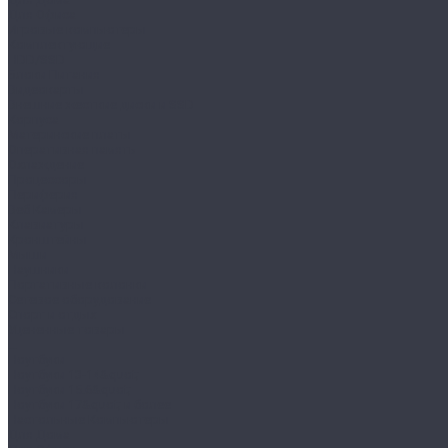
Для Офиса
Игровые компьютеры
Комплектующие
HDD/SSD
Блоки Питания
Видеокарты
Внешние жесткие диски и SSD
Корпуса
Материнские платы
Оперативная память
Охлаждение
Процессоры
Периферия
Веб Камеры
Клавиатуры
Кронштейны
Мыши
Наушники
Портативные колонки
Сетевое оборудование
Спорт и отдых
Уцененные товары
...
Ноутбуки
Ноутбуки 13-14&quot;
Ноутбуки 15.6&quot;
Ноутбуки 17&quot; и более
Настольные Компьютеры
Для Дома