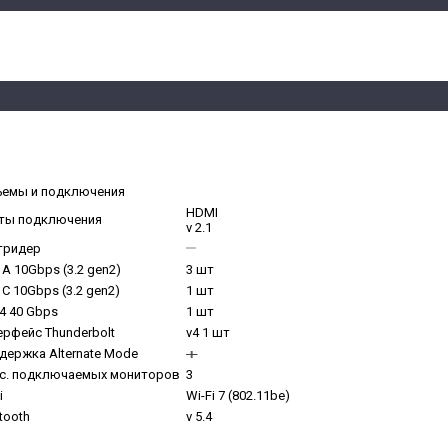
ъемы и подключения
HDMI
ты подключения
v 2.1
тридер
A 10Gbps (3.2 gen2)
3 шт
C 10Gbps (3.2 gen2)
1 шт
4 40 Gbps
1 шт
ерфейс Thunderbolt
v4 1 шт
держка Alternate Mode
с. подключаемых мониторов
3
i
Wi-Fi 7 (802.11be)
tooth
v 5.4