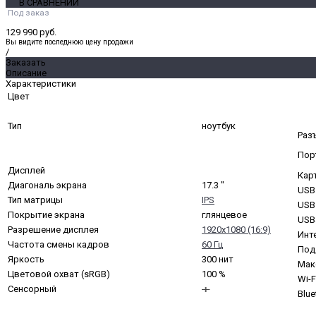
В СРАВНЕНИИ
Под заказ
129 990 руб.
Вы видите последнюю цену продажи
/
Заказать
Описание
Характеристики
Цвет
Тип
ноутбук
Раз
Пор
Дисплей
Кар
Диагональ экрана
17.3 "
USB 
Тип матрицы
IPS
USB 
Покрытие экрана
глянцевое
USB
Разрешение дисплея
1920x1080 (16:9)
Инт
Частота смены кадров
60 Гц
Под
Яркость
300 нит
Мак
Цветовой охват (sRGB)
100 %
Wi-F
Сенсорный
Blue