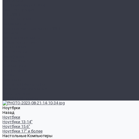
Для Офиса
Игровые компьютеры
Комплектующие
HDD/SSD
Блоки Питания
Видеокарты
Внешние жесткие диски и SSD
Корпуса
Материнские платы
Оперативная память
Охлаждение
Процессоры
Периферия
Веб Камеры
Клавиатуры
Кронштейны
Мыши
Наушники
Портативные колонки
Сетевое оборудование
Спорт и отдых
Уцененные товары
Ноутбуки
Назад
Ноутбуки
Ноутбуки 13-14"
Ноутбуки 15.6"
Ноутбуки 17" и более
Настольные Компьютеры