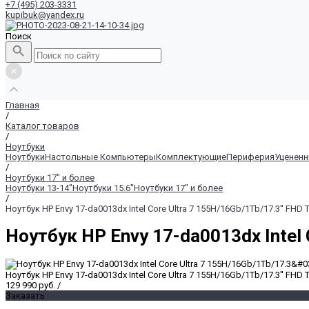
+7 (495) 203-3331
kupibuk@yandex.ru
Поиск
Главная
/
Каталог товаров
/
Ноутбуки
Ноутбуки
Настольные Компьютеры
Комплектующие
Периферия
Уценен
/
Ноутбуки 17" и более
Ноутбуки 13-14"
Ноутбуки 15.6"
Ноутбуки 17" и более
/
Ноутбук HP Envy 17-da0013dx Intel Core Ultra 7 155H/16Gb/1Tb/17.3'' FHD
Ноутбук HP Envy 17-da0013dx Intel 
Ноутбук HP Envy 17-da0013dx Intel Core Ultra 7 155H/16Gb/1Tb/17.3'' FHD
129 990 руб.
/
Заказать