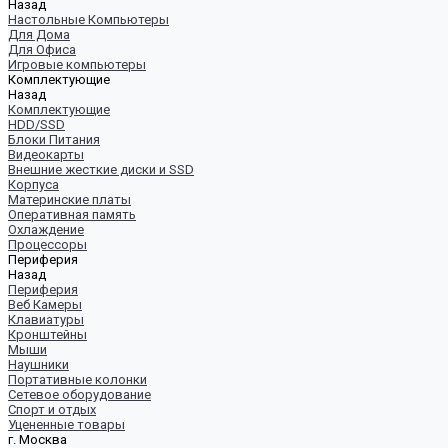
Назад
Настольные Компьютеры
Для Дома
Для Офиса
Игровые компьютеры
Комплектующие
Назад
Комплектующие
HDD/SSD
Блоки Питания
Видеокарты
Внешние жесткие диски и SSD
Корпуса
Материнские платы
Оперативная память
Охлаждение
Процессоры
Периферия
Назад
Периферия
Веб Камеры
Клавиатуры
Кронштейны
Мыши
Наушники
Портативные колонки
Сетевое оборудование
Спорт и отдых
Уцененные товары
г. Москва