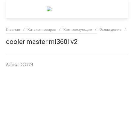
Главная
/
Каталог товаров
/
Комплектующие
/
Охлаждение
/
co
cooler master ml360l v2
Артикул
002774