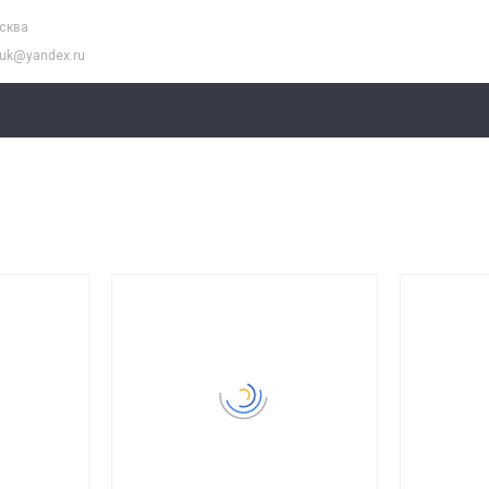
осква
buk@yandex.ru