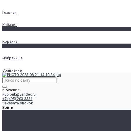
Главная
Кабинет
0
Корзина
0
Избранные
Сравнение
г. Москва
kupibuk@yandex.ru
+7 (495) 203-3331
Заказать звонок
Войти
...
Ноутбуки
Ноутбуки 13-14&quot;
Ноутбуки 15.6&quot;
Ноутбуки 17&quot; и более