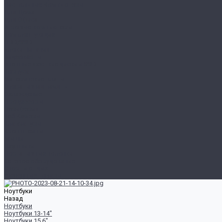
Настольные Компьютеры
Для Дома
Для Офиса
Игровые компьютеры
Комплектующие
HDD/SSD
Блоки Питания
Видеокарты
Внешние жесткие диски и SSD
Корпуса
Материнские платы
Оперативная память
Охлаждение
Процессоры
Периферия
Веб Камеры
Клавиатуры
Кронштейны
Мыши
Наушники
Портативные колонки
Сетевое оборудование
Спорт и отдых
Уцененные товары
Ноутбуки
Назад
Ноутбуки
Ноутбуки 13-14"
Ноутбуки 15.6"