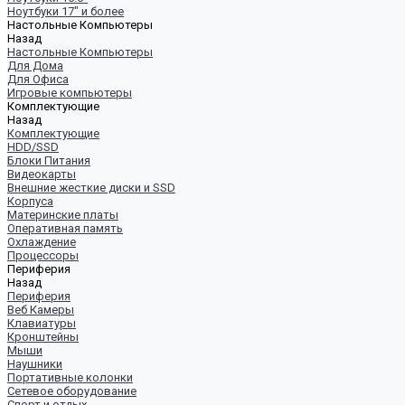
Ноутбуки 17" и более
Настольные Компьютеры
Назад
Настольные Компьютеры
Для Дома
Для Офиса
Игровые компьютеры
Комплектующие
Назад
Комплектующие
HDD/SSD
Блоки Питания
Видеокарты
Внешние жесткие диски и SSD
Корпуса
Материнские платы
Оперативная память
Охлаждение
Процессоры
Периферия
Назад
Периферия
Веб Камеры
Клавиатуры
Кронштейны
Мыши
Наушники
Портативные колонки
Сетевое оборудование
Спорт и отдых