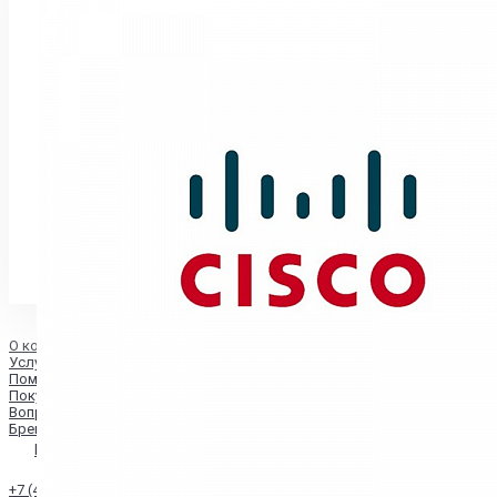
О компании
Услуги
Помощь
Покупки
Вопрос - ответ
Бренды
kupibuk@yandex.ru
+7 (495) 203-3331