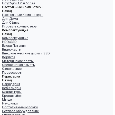
Ноутбуки 17" и более
Настольные Компьютеры
Назад
Настольные Компьютеры
Для Дома
Для Офиса
Игровые компьютеры
Комплектующие
Назад
Комплектующие
HDD/SSD
Блоки Питания
Видеокарты
Внешние жесткие диски и SSD
Корпуса
Материнские платы
Оперативная память
Охлаждение
Процессоры
Периферия
Назад
Периферия
Веб Камеры
Клавиатуры
Кронштейны
Мыши
Наушники
Портативные колонки
Сетевое оборудование
Спорт и отдых