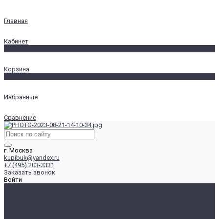
Главная
Кабинет
0
Корзина
0
Избранные
Сравнение
г. Москва
kupibuk@yandex.ru
+7 (495) 203-3331
Заказать звонок
Войти
...
Ноутбуки
Ноутбуки 13-14&quot;
Ноутбуки 15.6&quot;
Ноутбуки 17&quot; и более