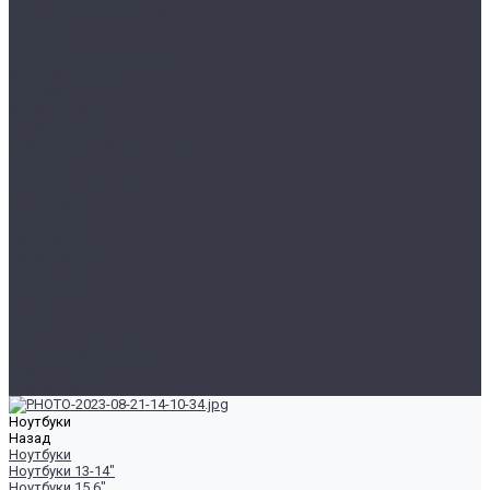
Настольные Компьютеры
Для Дома
Для Офиса
Игровые компьютеры
Комплектующие
HDD/SSD
Блоки Питания
Видеокарты
Внешние жесткие диски и SSD
Корпуса
Материнские платы
Оперативная память
Охлаждение
Процессоры
Периферия
Веб Камеры
Клавиатуры
Кронштейны
Мыши
Наушники
Портативные колонки
Сетевое оборудование
Спорт и отдых
Уцененные товары
Ноутбуки
Назад
Ноутбуки
Ноутбуки 13-14"
Ноутбуки 15.6"