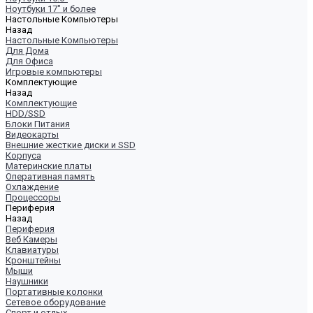
Ноутбуки 17" и более
Настольные Компьютеры
Назад
Настольные Компьютеры
Для Дома
Для Офиса
Игровые компьютеры
Комплектующие
Назад
Комплектующие
HDD/SSD
Блоки Питания
Видеокарты
Внешние жесткие диски и SSD
Корпуса
Материнские платы
Оперативная память
Охлаждение
Процессоры
Периферия
Назад
Периферия
Веб Камеры
Клавиатуры
Кронштейны
Мыши
Наушники
Портативные колонки
Сетевое оборудование
Спорт и отдых