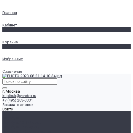
Главная
Кабинет
0
Корзина
0
Избранные
Сравнение
г. Москва
kupibuk@yandex.ru
+7 (495) 203-3331
Заказать звонок
Войти
...
Ноутбуки
Ноутбуки 13-14&quot;
Ноутбуки 15.6&quot;
Ноутбуки 17&quot; и более