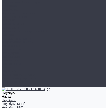
Настольные Компьютеры
Для Дома
Для Офиса
Игровые компьютеры
Комплектующие
HDD/SSD
Блоки Питания
Видеокарты
Внешние жесткие диски и SSD
Корпуса
Материнские платы
Оперативная память
Охлаждение
Процессоры
Периферия
Веб Камеры
Клавиатуры
Кронштейны
Мыши
Наушники
Портативные колонки
Сетевое оборудование
Спорт и отдых
Уцененные товары
Ноутбуки
Назад
Ноутбуки
Ноутбуки 13-14"
Ноутбуки 15.6"