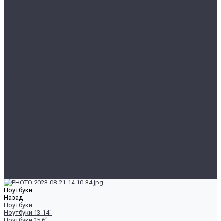
Настольные Компьютеры
Для Дома
Для Офиса
Игровые компьютеры
Комплектующие
HDD/SSD
Блоки Питания
Видеокарты
Внешние жесткие диски и SSD
Корпуса
Материнские платы
Оперативная память
Охлаждение
Процессоры
Периферия
Веб Камеры
Клавиатуры
Кронштейны
Мыши
Наушники
Портативные колонки
Сетевое оборудование
Спорт и отдых
Уцененные товары
Ноутбуки
Назад
Ноутбуки
Ноутбуки 13-14"
Ноутбуки 15.6"