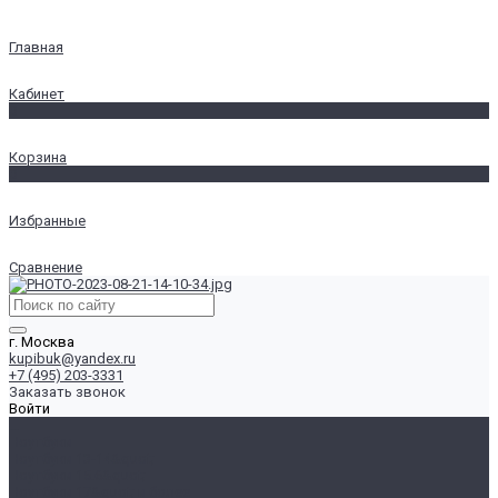
Главная
Кабинет
0
Корзина
0
Избранные
Сравнение
г. Москва
kupibuk@yandex.ru
+7 (495) 203-3331
Заказать звонок
Войти
...
Ноутбуки
Ноутбуки 13-14&quot;
Ноутбуки 15.6&quot;
Ноутбуки 17&quot; и более