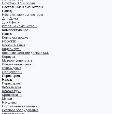
Ноутбуки 17" и более
Настольные Компьютеры
Назад
Настольные Компьютеры
Для Дома
Для Офиса
Игровые компьютеры
Комплектующие
Назад
Комплектующие
HDD/SSD
Блоки Питания
Видеокарты
Внешние жесткие диски и SSD
Корпуса
Материнские платы
Оперативная память
Охлаждение
Процессоры
Периферия
Назад
Периферия
Веб Камеры
Клавиатуры
Кронштейны
Мыши
Наушники
Портативные колонки
Сетевое оборудование
Спорт и отдых