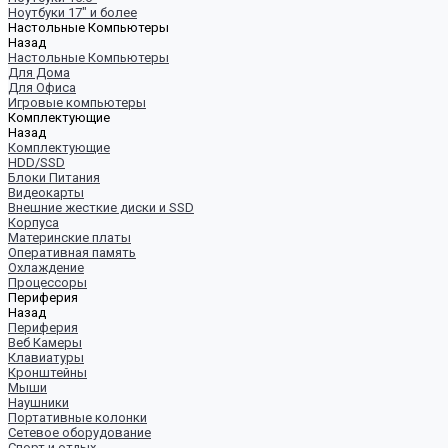
Ноутбуки 17" и более
Настольные Компьютеры
Назад
Настольные Компьютеры
Для Дома
Для Офиса
Игровые компьютеры
Комплектующие
Назад
Комплектующие
HDD/SSD
Блоки Питания
Видеокарты
Внешние жесткие диски и SSD
Корпуса
Материнские платы
Оперативная память
Охлаждение
Процессоры
Периферия
Назад
Периферия
Веб Камеры
Клавиатуры
Кронштейны
Мыши
Наушники
Портативные колонки
Сетевое оборудование
Спорт и отдых