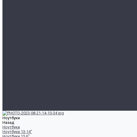
Настольные Компьютеры
Для Дома
Для Офиса
Игровые компьютеры
Комплектующие
HDD/SSD
Блоки Питания
Видеокарты
Внешние жесткие диски и SSD
Корпуса
Материнские платы
Оперативная память
Охлаждение
Процессоры
Периферия
Веб Камеры
Клавиатуры
Кронштейны
Мыши
Наушники
Портативные колонки
Сетевое оборудование
Спорт и отдых
Уцененные товары
Ноутбуки
Назад
Ноутбуки
Ноутбуки 13-14"
Ноутбуки 15.6"