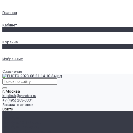
Главная
Кабинет
0
Корзина
0
Избранные
Сравнение
г. Москва
kupibuk@yandex.ru
+7 (495) 203-3331
Заказать звонок
Войти
...
Ноутбуки
Ноутбуки 13-14&quot;
Ноутбуки 15.6&quot;
Ноутбуки 17&quot; и более