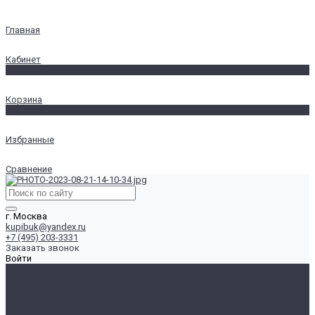
Главная
Кабинет
0
Корзина
0
Избранные
Сравнение
г. Москва
kupibuk@yandex.ru
+7 (495) 203-3331
Заказать звонок
Войти
...
Ноутбуки
Ноутбуки 13-14&quot;
Ноутбуки 15.6&quot;
Ноутбуки 17&quot; и более