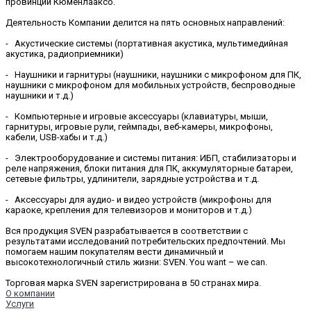
провинции Кюменлааксо.
Деятельность Компании делится на пять основных направлений:
- Акустические системы (портативная акустика, мультимедийная
акустика, радиоприемники)
- Наушники и гарнитуры (наушники, наушники с микрофоном для ПК,
наушники с микрофоном для мобильных устройств, беспроводные
наушники и т.д.)
- Компьютерные и игровые аксессуары (клавиатуры, мыши,
гарнитуры, игровые рули, геймпады, веб-камеры, микрофоны,
кабели, USB-хабы и т.д.)
- Электрооборудование и системы питания: ИБП, стабилизаторы и
реле напряжения, блоки питания для ПК, аккумуляторные батареи,
сетевые фильтры, удлинители, зарядные устройства и т.д.
- Аксессуары для аудио- и видео устройств (микрофоны для
караоке, крепления для телевизоров и мониторов и т.д.)
Вся продукция SVEN разрабатывается в соответствии с
результатами исследований потребительских предпочтений. Мы
помогаем нашим покупателям вести динамичный и
высокотехнологичный стиль жизни: SVEN. You want – we can.
Торговая марка SVEN зарегистрирована в 50 странах мира.
О компании
Услуги