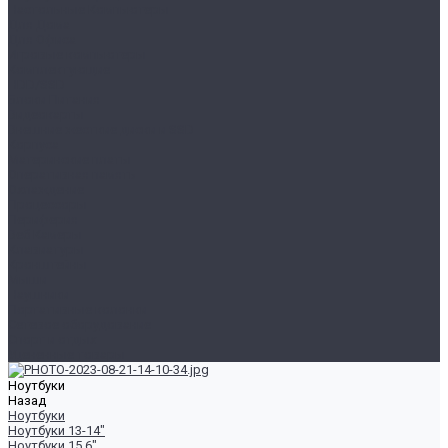
Настольные Компьютеры
Для Дома
Для Офиса
Игровые компьютеры
Комплектующие
HDD/SSD
Блоки Питания
Видеокарты
Внешние жесткие диски и SSD
Корпуса
Материнские платы
Оперативная память
Охлаждение
Процессоры
Периферия
Веб Камеры
Клавиатуры
Кронштейны
Мыши
Наушники
Портативные колонки
Сетевое оборудование
Спорт и отдых
Уцененные товары
Ноутбуки
Назад
Ноутбуки
Ноутбуки 13-14"
Ноутбуки 15.6"