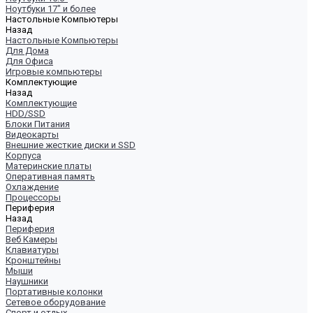
Ноутбуки 17" и более
Настольные Компьютеры
Назад
Настольные Компьютеры
Для Дома
Для Офиса
Игровые компьютеры
Комплектующие
Назад
Комплектующие
HDD/SSD
Блоки Питания
Видеокарты
Внешние жесткие диски и SSD
Корпуса
Материнские платы
Оперативная память
Охлаждение
Процессоры
Периферия
Назад
Периферия
Веб Камеры
Клавиатуры
Кронштейны
Мыши
Наушники
Портативные колонки
Сетевое оборудование
Спорт и отдых