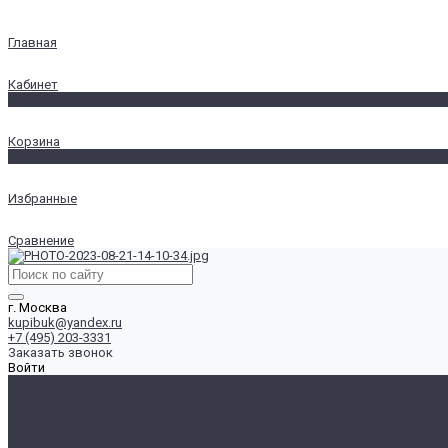
Главная
Кабинет
0
Корзина
0
Избранные
Сравнение
г. Москва
kupibuk@yandex.ru
+7 (495) 203-3331
Заказать звонок
Войти
...
Ноутбуки
Ноутбуки 13-14&quot;
Ноутбуки 15.6&quot;
Ноутбуки 17&quot; и более