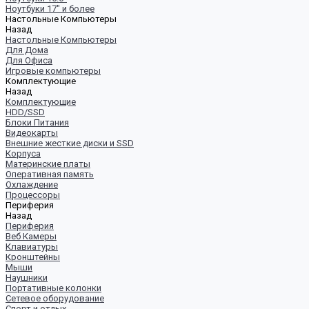
Ноутбуки 17" и более
Настольные Компьютеры
Назад
Настольные Компьютеры
Для Дома
Для Офиса
Игровые компьютеры
Комплектующие
Назад
Комплектующие
HDD/SSD
Блоки Питания
Видеокарты
Внешние жесткие диски и SSD
Корпуса
Материнские платы
Оперативная память
Охлаждение
Процессоры
Периферия
Назад
Периферия
Веб Камеры
Клавиатуры
Кронштейны
Мыши
Наушники
Портативные колонки
Сетевое оборудование
Спорт и отдых