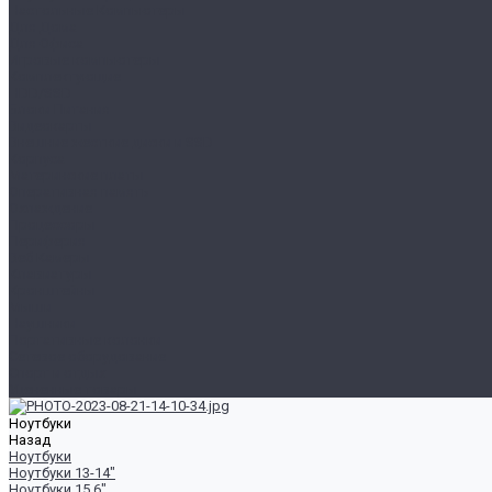
Настольные Компьютеры
Для Дома
Для Офиса
Игровые компьютеры
Комплектующие
HDD/SSD
Блоки Питания
Видеокарты
Внешние жесткие диски и SSD
Корпуса
Материнские платы
Оперативная память
Охлаждение
Процессоры
Периферия
Веб Камеры
Клавиатуры
Кронштейны
Мыши
Наушники
Портативные колонки
Сетевое оборудование
Спорт и отдых
Уцененные товары
Ноутбуки
Назад
Ноутбуки
Ноутбуки 13-14"
Ноутбуки 15.6"