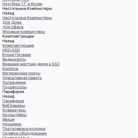
Ноутбуки 17" и более
Настольные Компьютеры
Назад
Настольные Компьютеры
Для Дома
Для Офиса
Игровые компьютеры
Комплектующие
Назад
Комплектующие
HDD/SSD
Блоки Питания
Видеокарты
Внешние жесткие диски и SSD
Корпуса
Материнские платы
Оперативная память
Охлаждение
Процессоры
Периферия
Назад
Периферия
Веб Камеры
Клавиатуры
Кронштейны
Мыши
Наушники
Портативные колонки
Сетевое оборудование
Спорт и отдых