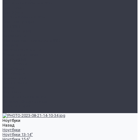
Настольные Компьютеры
Для Дома
Для Офиса
Игровые компьютеры
Комплектующие
HDD/SSD
Блоки Питания
Видеокарты
Внешние жесткие диски и SSD
Корпуса
Материнские платы
Оперативная память
Охлаждение
Процессоры
Периферия
Веб Камеры
Клавиатуры
Кронштейны
Мыши
Наушники
Портативные колонки
Сетевое оборудование
Спорт и отдых
Уцененные товары
Ноутбуки
Назад
Ноутбуки
Ноутбуки 13-14"
Ноутбуки 15.6"