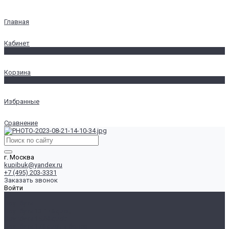
Главная
Кабинет
0
Корзина
0
Избранные
Сравнение
г. Москва
kupibuk@yandex.ru
+7 (495) 203-3331
Заказать звонок
Войти
...
Ноутбуки
Ноутбуки 13-14&quot;
Ноутбуки 15.6&quot;
Ноутбуки 17&quot; и более