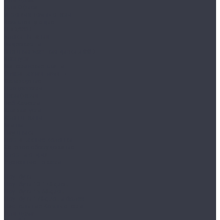
Для Офиса
Игровые компьютеры
Комплектующие
HDD/SSD
Блоки Питания
Видеокарты
Внешние жесткие диски и SSD
Корпуса
Материнские платы
Оперативная память
Охлаждение
Процессоры
Периферия
Веб Камеры
Клавиатуры
Кронштейны
Мыши
Наушники
Портативные колонки
Сетевое оборудование
Спорт и отдых
Уцененные товары
...
Ноутбуки
Ноутбуки 13-14&quot;
Ноутбуки 15.6&quot;
Ноутбуки 17&quot; и более
Настольные Компьютеры
Для Дома