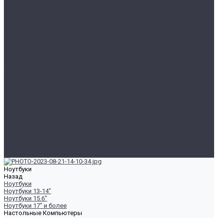
Для Офиса
Игровые компьютеры
Комплектующие
HDD/SSD
Блоки Питания
Видеокарты
Внешние жесткие диски и SSD
Корпуса
Материнские платы
Оперативная память
Охлаждение
Процессоры
Периферия
Веб Камеры
Клавиатуры
Кронштейны
Мыши
Наушники
Портативные колонки
Сетевое оборудование
Спорт и отдых
Уцененные товары
Ноутбуки
Назад
Ноутбуки
Ноутбуки 13-14"
Ноутбуки 15.6"
Ноутбуки 17" и более
Настольные Компьютеры